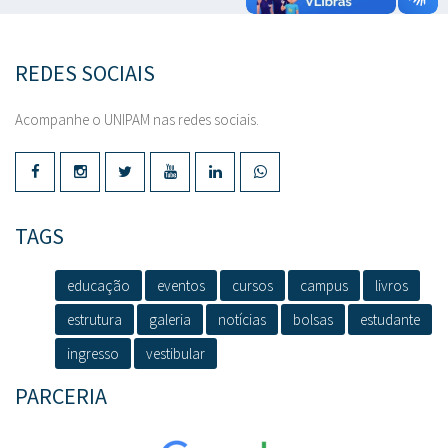
REDES SOCIAIS
Acompanhe o UNIPAM nas redes sociais.
TAGS
educação
eventos
cursos
campus
livros
estrutura
galeria
notícias
bolsas
estudante
ingresso
vestibular
PARCERIA