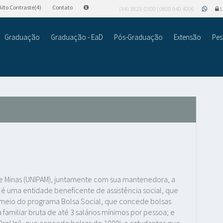
Alto Contraste(4)
Contato
(34) 3823-0300 | 0800 940 4006
L
Graduação
Graduação - EaD
Pós-Graduação
Extensão
Pes
de Minas (UNIPAM), juntamente com sua mantenedora, a
é uma entidade beneficente de assistência social, que
r meio do programa Bolsa Social, que concede bolsas
amiliar bruta de até 3 salários mínimos por pessoa; e
ProUni), que concede bolsas de 100% a estudantes que