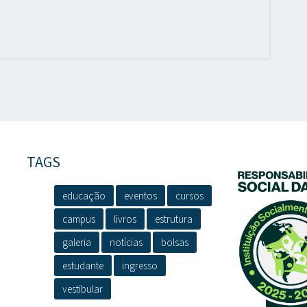
TAGS
educação
eventos
cursos
campus
livros
estrutura
galeria
notícias
bolsas
estudante
ingresso
vestibular