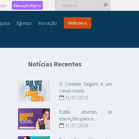
ogin
Educação Digital
quisa
Egresso
Inovação
Biblioteca
Notícias Recentes
O Contato Seguro é um
canal criado...
31/07/2026
Estão abertas as
inscrições para o...
31/07/2026