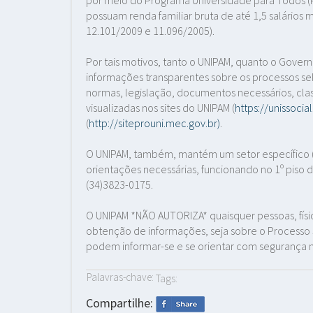
possuam renda familiar bruta de até 1,5 salários 
12.101/2009 e 11.096/2005).
Por tais motivos, tanto o UNIPAM, quanto o Gover
informações transparentes sobre os processos sele
normas, legislação, documentos necessários, clas
visualizadas nos sites do UNIPAM (
https://unissocia
(
http://siteprouni.mec.gov.br)
.
O UNIPAM, também, mantém um setor específico (
orientações necessárias, funcionando no 1º piso 
(34)3823-0175.
O UNIPAM *NÃO AUTORIZA* quaisquer pessoas, físicas
obtenção de informações, seja sobre o Processo S
podem informar-se e se orientar com segurança n
Palavras-chave:
Tags:
Compartilhe: