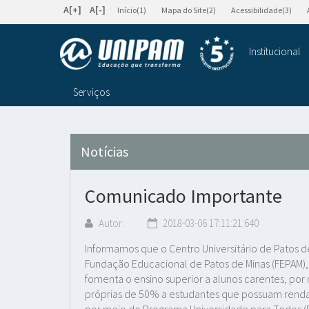
A[+]
A[-]
Início(1)
Mapa do Site(2)
Acessibilidade(3)
Institucional
Serviços
Notícias
Comunicado Importante
Autor:
2018-03-06 17:11:21.640
Informamos que o Centro Universitário de Patos 
Fundação Educacional de Patos de Minas (FEPAM), 
fomenta o ensino superior a alunos carentes, po
próprias de 50% a estudantes que possuam renda f
por meio do Programa Universidade para Todos (