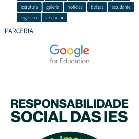
estrutura
galeria
notícias
bolsas
estudante
ingresso
vestibular
PARCERIA