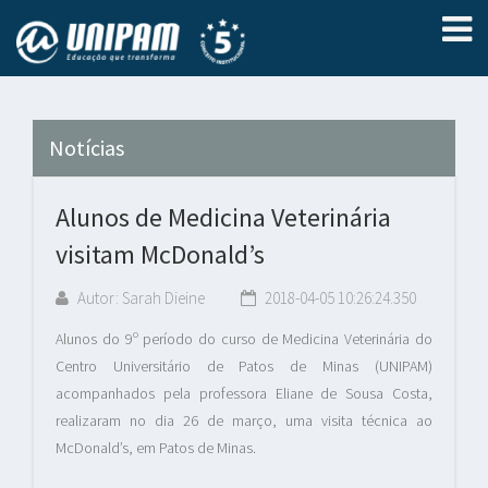
Notícias
Alunos de Medicina Veterinária
visitam McDonald’s
Autor: Sarah Dieine
2018-04-05 10:26:24.350
Alunos do 9º período do curso de Medicina Veterinária do
Centro Universitário de Patos de Minas (UNIPAM)
acompanhados pela professora Eliane de Sousa Costa,
realizaram no dia 26 de março, uma visita técnica ao
McDonald’s, em Patos de Minas.