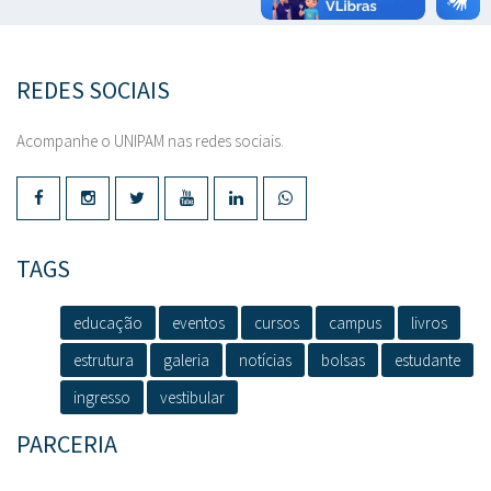
REDES SOCIAIS
Acompanhe o UNIPAM nas redes sociais.
TAGS
educação
eventos
cursos
campus
livros
estrutura
galeria
notícias
bolsas
estudante
ingresso
vestibular
PARCERIA