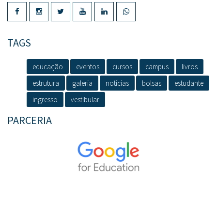
TAGS
educação
eventos
cursos
campus
livros
estrutura
galeria
notícias
bolsas
estudante
ingresso
vestibular
PARCERIA