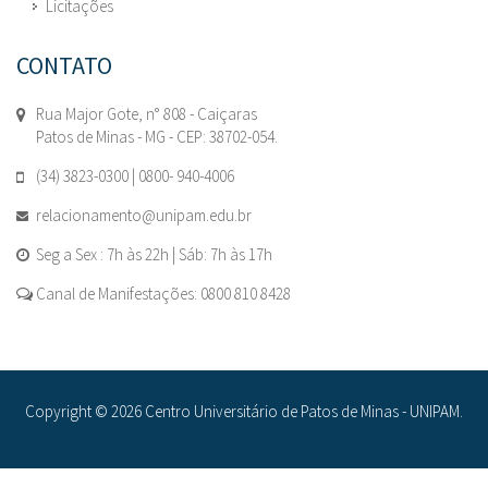
Licitações
CONTATO
Rua Major Gote, n° 808 - Caiçaras
Patos de Minas - MG - CEP: 38702-054.
(34) 3823-0300 | 0800- 940-4006
relacionamento@unipam.edu.br
Seg a Sex : 7h às 22h | Sáb: 7h às 17h
Canal de Manifestações: 0800 810 8428
Copyright © 2026 Centro Universitário de Patos de Minas - UNIPAM.