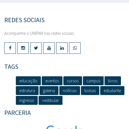
REDES SOCIAIS
Acompanhe o UNIPAM nas redes sociais.
TAGS
educação
eventos
cursos
campus
livros
estrutura
galeria
notícias
bolsas
estudante
ingresso
vestibular
PARCERIA