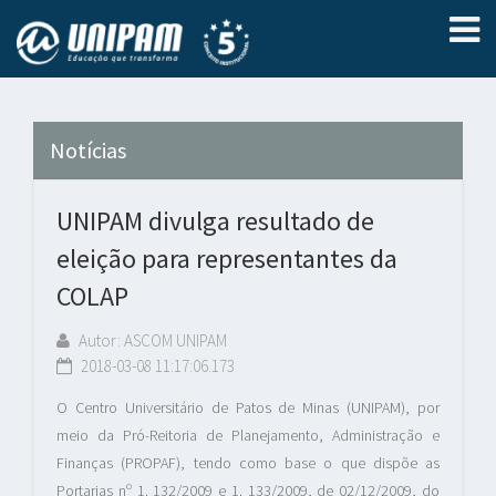
Notícias
UNIPAM divulga resultado de
eleição para representantes da
COLAP
Autor: ASCOM UNIPAM
2018-03-08 11:17:06.173
O Centro Universitário de Patos de Minas (UNIPAM), por
meio da Pró-Reitoria de Planejamento, Administração e
Finanças (PROPAF), tendo como base o que dispõe as
Portarias nº 1. 132/2009 e 1. 133/2009, de 02/12/2009, do