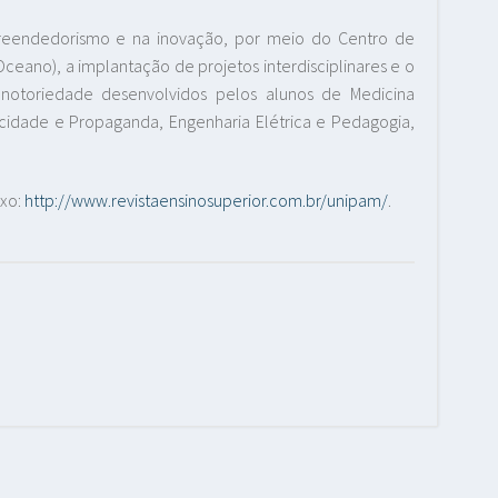
reendedorismo e na inovação, por meio do Centro de
ano), a implantação de projetos interdisciplinares e o
 notoriedade desenvolvidos pelos alunos de Medicina
licidade e Propaganda, Engenharia Elétrica e Pedagogia,
ixo:
http://www.revistaensinosuperior.com.br/unipam/
.