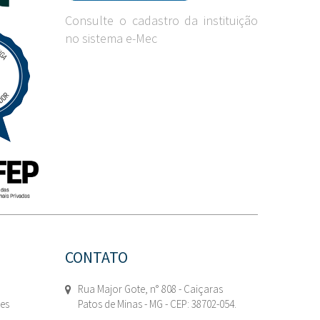
Consulte o cadastro da instituição
no sistema e-Mec
CONTATO
Rua Major Gote, n° 808 - Caiçaras
tes
Patos de Minas - MG - CEP: 38702-054.