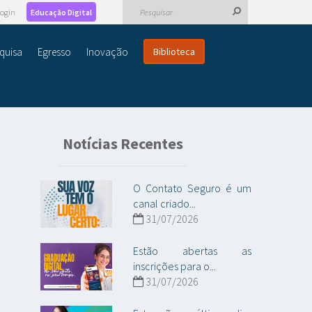
ogin
Educação Digital
quisa
Egresso
Inovação
Biblioteca
Notícias Recentes
O Contato Seguro é um
canal criado...
31/07/2026
Estão abertas as
inscrições para o...
31/07/2026