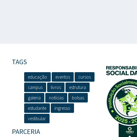
TAGS
educação
eventos
cursos
campus
livros
estrutura
galeria
notícias
bolsas
estudante
ingresso
vestibular
PARCERIA