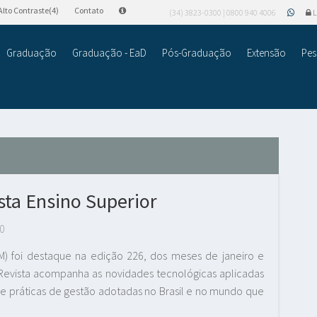
Alto Contraste(4)
Contato
(34) 3823-0300 | 0800 940 4006
L
Graduação
Graduação - EaD
Pós-Graduação
Extensão
Pes
ta Ensino Superior
0
AM) foi destaque na edição 226, dos meses de janeiro e
A Revista acompanha as novidades tecnológicas aplicadas
e práticas de gestão adotadas no Brasil e no mundo que