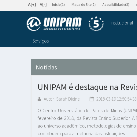
A[+]
A[-]
Início(1)
Mapa do Site(2)
Acessibilidade(3)
Institucional
Serviços
Notícias
UNIPAM é destaque na Revis
Autor: Sarah Dieine
2018-03-19 12:50:54.38
O Centro Universitário de Patos de Minas (UNIP
fevereiro de 2018, da Revista Ensino Superior. 
ao universo acadêmico, metodologias de ensino 
contribuem para a melhoria das instituições.