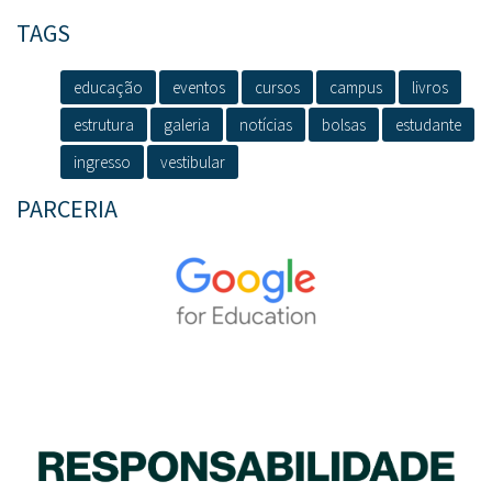
TAGS
educação
eventos
cursos
campus
livros
estrutura
galeria
notícias
bolsas
estudante
ingresso
vestibular
PARCERIA