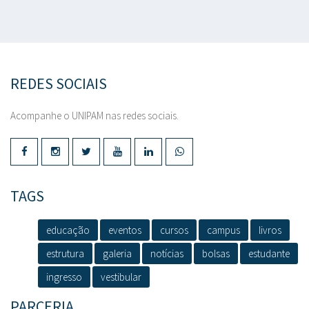
REDES SOCIAIS
Acompanhe o UNIPAM nas redes sociais.
TAGS
educação
eventos
cursos
campus
livros
estrutura
galeria
notícias
bolsas
estudante
ingresso
vestibular
PARCERIA