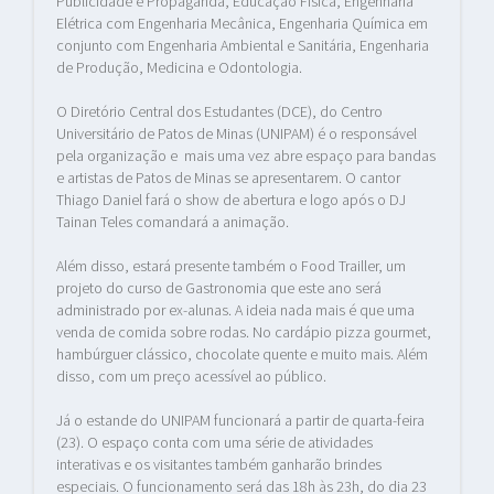
Publicidade e Propaganda, Educação Física, Engenharia
Elétrica com Engenharia Mecânica, Engenharia Química em
conjunto com Engenharia Ambiental e Sanitária, Engenharia
de Produção, Medicina e Odontologia.
O Diretório Central dos Estudantes (DCE), do Centro
Universitário de Patos de Minas (UNIPAM) é o responsável
pela organização e mais uma vez abre espaço para bandas
e artistas de Patos de Minas se apresentarem. O cantor
Thiago Daniel fará o show de abertura e logo após o DJ
Tainan Teles comandará a animação.
Além disso, estará presente também o Food Trailler, um
projeto do curso de Gastronomia que este ano será
administrado por ex-alunas. A ideia nada mais é que uma
venda de comida sobre rodas. No cardápio pizza gourmet,
hambúrguer clássico, chocolate quente e muito mais. Além
disso, com um preço acessível ao público.
Já o estande do UNIPAM funcionará a partir de quarta-feira
(23). O espaço conta com uma série de atividades
interativas e os visitantes também ganharão brindes
especiais. O funcionamento será das 18h às 23h, do dia 23