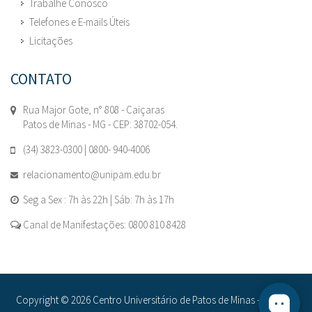
Trabalhe Conosco
Telefones e E-mails Úteis
Licitações
CONTATO
Rua Major Gote, n° 808 - Caiçaras
Patos de Minas - MG - CEP: 38702-054.
(34) 3823-0300 | 0800- 940-4006
relacionamento@unipam.edu.br
Seg a Sex : 7h às 22h | Sáb: 7h às 17h
Canal de Manifestações: 0800 810 8428
Copyright © 2026 Centro Universitário de Patos de Minas - UNIPAM.