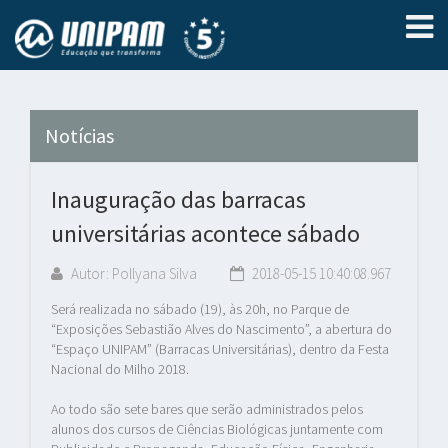
Notícias
Inauguração das barracas
universitárias acontece sábado
Autor: Pollyana Silva
2018-05-15 10:40:08.967
Será realizada no sábado (19), às 20h, no Parque de
“Exposições Sebastião Alves do Nascimento”, a abertura do
“Espaço UNIPAM” (Barracas Universitárias), dentro da Festa
Nacional do Milho 2018.
Ao todo são sete bares que serão administrados pelos
alunos dos cursos de Ciências Biológicas juntamente com