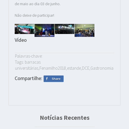
de maio ao dia 03 de junho.
Não deixe de participar!
Vídeo
Palavras-chave:
Tags: barracas
universitárias,Fenamilho2018,estande,DCE,Gastronomia
Compartilhe:
Notícias Recentes