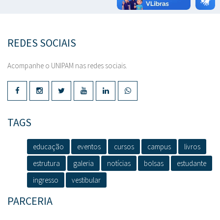
REDES SOCIAIS
Acompanhe o UNIPAM nas redes sociais.
TAGS
educação
eventos
cursos
campus
livros
estrutura
galeria
notícias
bolsas
estudante
ingresso
vestibular
PARCERIA