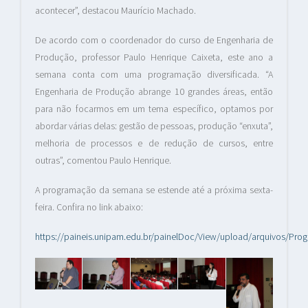
acontecer”, destacou Maurício Machado.
De acordo com o coordenador do curso de Engenharia de
Produção, professor Paulo Henrique Caixeta, este ano a
semana conta com uma programação diversificada. “A
Engenharia de Produção abrange 10 grandes áreas, então
para não focarmos em um tema específico, optamos por
abordar várias delas: gestão de pessoas, produção “enxuta”,
melhoria de processos e de redução de cursos, entre
outras”, comentou Paulo Henrique.
A programação da semana se estende até a próxima sexta-
feira. Confira no link abaixo:
https://paineis.unipam.edu.br/painelDoc/View/upload/arquivos/Pr