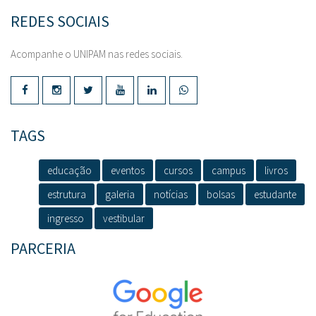
REDES SOCIAIS
Acompanhe o UNIPAM nas redes sociais.
TAGS
educação
eventos
cursos
campus
livros
estrutura
galeria
notícias
bolsas
estudante
ingresso
vestibular
PARCERIA