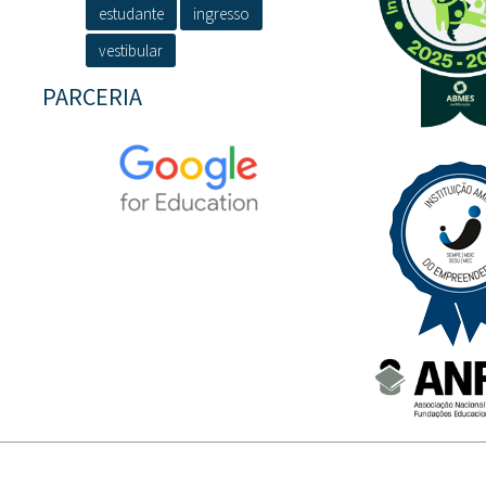
estudante
ingresso
vestibular
PARCERIA