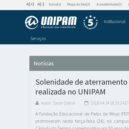
A[+]
A[-]
Início(1)
Mapa do Site(2)
Acessibilidade(3)
Institucional
Serviços
Notícias
Solenidade de aterramento
realizada no UNIPAM
Autor: Sarah Dieine
2018-04-24 18:39:24.87
A Fundação Educacional de Patos de Minas (FEPA
promoveram nesta terça-feira (24), no campus
Cápsula do Tempo comemorativa aos 50 anos da