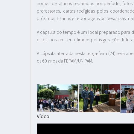
nomes de alunos separados por período, fotos 
professores, cartas redigidas pelos coordenad
próximos 10 anos e reportagens ou pesquisas mar
A cápsula do tempo é um local preparado para d
estes, possam ser retirados pelas gerações futura
A cápsula aterrada nesta terça-feira (24) será 
os 60 anos da FEPAM/UNIPAM.
Fotos: Ronal
Vídeo