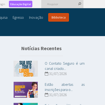
ogin
Educação Digital
quisa
Egresso
Inovação
Biblioteca
Notícias Recentes
O Contato Seguro é um
canal criado...
31/07/2026
Estão abertas as
inscrições para o...
31/07/2026