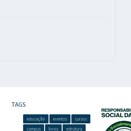
TAGS
educação
eventos
cursos
campus
livros
estrutura