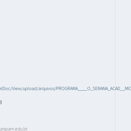
painelDoc/View/upload/arquivos/PROGRAMA____O_SEMANA_ACAD__M
)
s.unipam.edu.br.