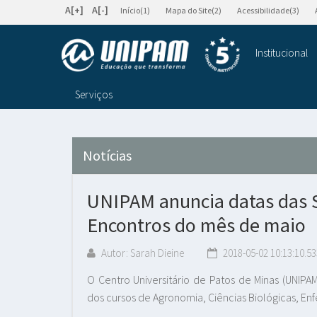
A[+]
A[-]
Início(1)
Mapa do Site(2)
Acessibilidade(3)
Institucional
Serviços
Notícias
UNIPAM anuncia datas das
Encontros do mês de maio
Autor: Sarah Dieine
2018-05-02 10:13:10.53
O Centro Universitário de Patos de Minas (UNI
dos cursos de Agronomia, Ciências Biológicas, En