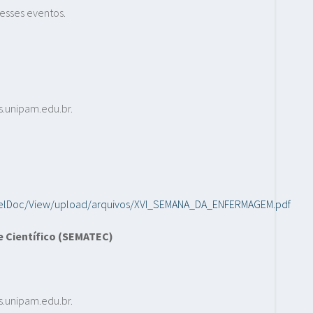
esses eventos.
os.unipam.edu.br.
ainelDoc/View/upload/arquivos/XVI_SEMANA_DA_ENFERMAGEM.pdf
 Científico (SEMATEC)
os.unipam.edu.br.