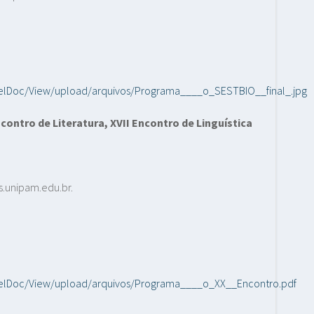
inelDoc/View/upload/arquivos/Programa____o_SESTBIO__final_.jpg
contro de Literatura, XVII Encontro de Linguística
os.unipam.edu.br.
ainelDoc/View/upload/arquivos/Programa____o_XX__Encontro.pdf