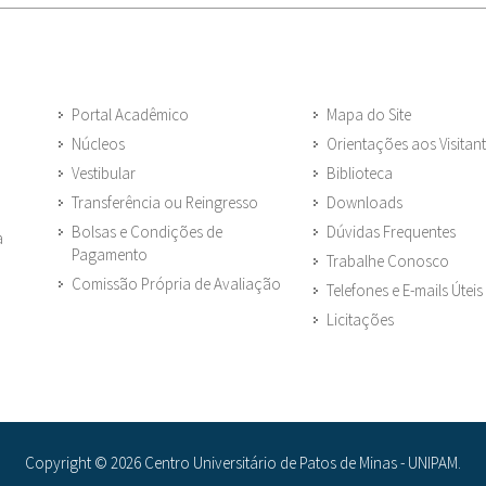
Portal Acadêmico
Mapa do Site
Núcleos
Orientações aos Visitan
Vestibular
Biblioteca
Transferência ou Reingresso
Downloads
Bolsas e Condições de
Dúvidas Frequentes
a
Pagamento
Trabalhe Conosco
Comissão Própria de Avaliação
Telefones e E-mails Úteis
Licitações
Copyright © 2026 Centro Universitário de Patos de Minas - UNIPAM.