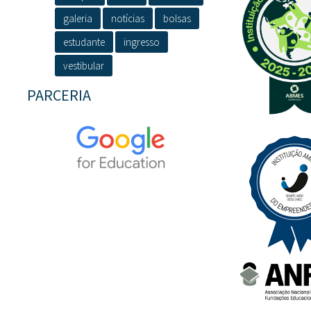
galeria
notícias
bolsas
estudante
ingresso
vestibular
PARCERIA