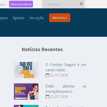
ogin
Educação Digital
quisa
Egresso
Inovação
Biblioteca
Notícias Recentes
O Contato Seguro é um
canal criado...
31/07/2026
Estão abertas as
inscrições para o...
31/07/2026