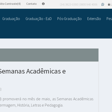
Alto Contraste(4)
Contato
(34) 3823-0300 | 0800 940 4006
L
Graduação
Graduação - EaD
Pós-Graduação
Extensão
Pes
 Semanas Acadêmicas e
3
PAM) promoverá no mês de maio, as Semanas Acadêmicas
fermagem, História, Letras e Pedagogia.