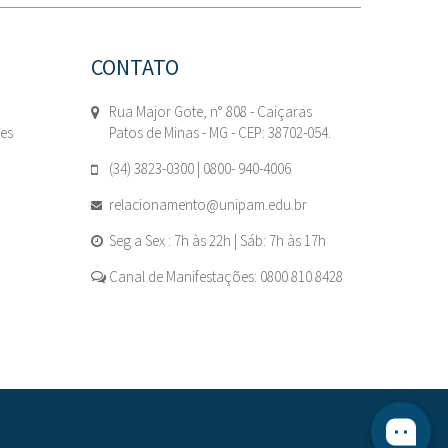
CONTATO
Rua Major Gote, n° 808 - Caiçaras
tes
Patos de Minas - MG - CEP: 38702-054.
(34) 3823-0300 | 0800- 940-4006
relacionamento@unipam.edu.br
Seg a Sex : 7h às 22h | Sáb: 7h às 17h
Canal de Manifestações: 0800 810 8428