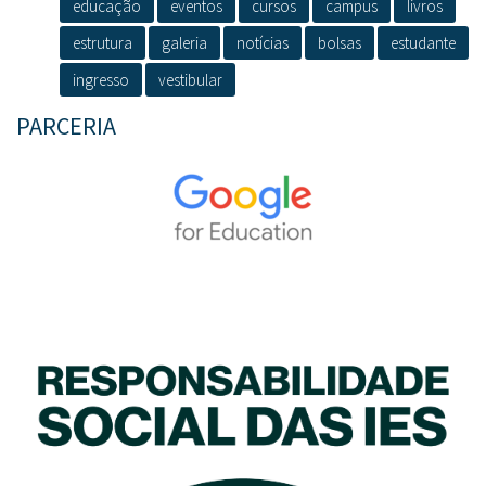
educação
eventos
cursos
campus
livros
estrutura
galeria
notícias
bolsas
estudante
ingresso
vestibular
PARCERIA