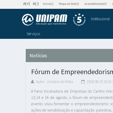
A[+]
A[-]
Início(1)
Mapa do Site(2)
Acessibilidade(3)
Institucional
Serviços
Notícias
Fórum de Empreendedorism
Autor: Jordana da Mata
2018-08-20 16:42:
A Farol Incubadora de Empresas do Centro Unive
13,14 e 16 de agosto, o fórum de empreendedor
evento visou fomentar o empreendedorismo soc
ações de sensibilização e capacitação: palestras,