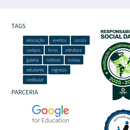
TAGS
educação
eventos
cursos
campus
livros
estrutura
galeria
notícias
bolsas
estudante
ingresso
vestibular
PARCERIA