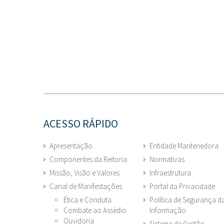
ACESSO RÁPIDO
Apresentação
Entidade Mantenedora
Componentes da Reitoria
Normativas
Missão, Visão e Valores
Infraestrutura
Canal de Manifestações
Portal da Privacidade
Ética e Conduta
Política de Segurança d
Combate ao Assédio
Informação
Ouvidoria
Sistema de Gestão