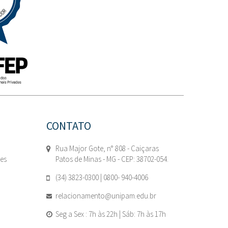
CONTATO
Rua Major Gote, n° 808 - Caiçaras
tes
Patos de Minas - MG - CEP: 38702-054.
(34) 3823-0300 | 0800- 940-4006
relacionamento@unipam.edu.br
Seg a Sex : 7h às 22h | Sáb: 7h às 17h