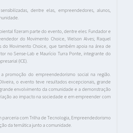
nsibilizadas, dentre elas, empreendedores, alunos,
munidade.
mbiental fizeram parte do evento, dentre eles: Fundador e
eendedor do Movimento Choice, Welson Alves; Raquel
es do Movimento Choice, que também apoia na área de
or no Sense-Lab e Maurício Turra Ponte, integrante do
resarial (ICE).
ra a promoção do empreendedorismo social na região.
liveira, o evento teve resultados excepcionais, grande
m grande envolvimento da comunidade e a demonstração
relação ao impacto na sociedade e em empreender com
a em parceria com Trilha de Tecnologia, Empreendedorismo
ação da temática junto a comunidade.