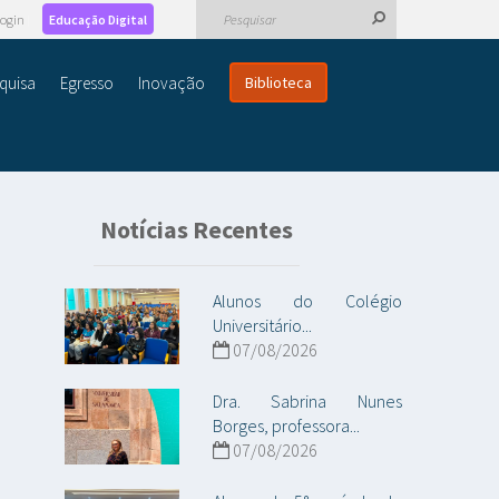
ogin
Educação Digital
quisa
Egresso
Inovação
Biblioteca
Notícias Recentes
Alunos do Colégio
Universitário...
07/08/2026
Dra. Sabrina Nunes
Borges, professora...
07/08/2026