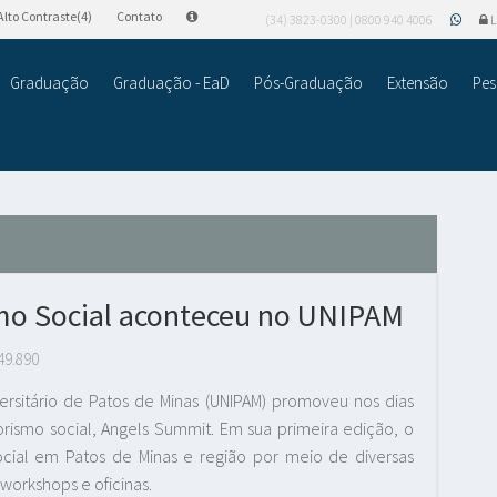
Alto Contraste(4)
Contato
(34) 3823-0300 | 0800 940 4006
L
Graduação
Graduação - EaD
Pós-Graduação
Extensão
Pes
o Social aconteceu no UNIPAM
49.890
rsitário de Patos de Minas (UNIPAM) promoveu nos dias
ismo social, Angels Summit. Em sua primeira edição, o
ial em Patos de Minas e região por meio de diversas
 workshops e oficinas.