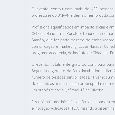
O evento contou com mais de 400 pessoas se
professores do UNIPAM e demais membros da co
Profissionais qualificados em impacto social e a
CEO da Hand Talk, Ronaldo Tenório; Co-empr
Sansão, que faz parte da rede de embaixador
comunicação e marketing; Lucas Harada, Consult
programa Academia, do Instituto de Cidadania Emp
O evento, totalmente gratuito, contribuiu pa
Segundo a gerente da Farol Incubadora, Lílian O
número de pessoas sensibilizadas. “Tivemos u
de quanto as pessoas estão preocupadas com 
um propósito social”, afirmou Lílian Oliveira.
Essa foi mais uma iniciativa da Farol Incubador
e Inovação Aplicados (TTEIA), visando a dissemin