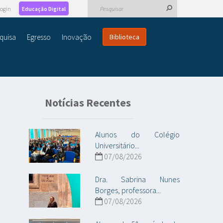
ogin
Educação Digital
quisa
Egresso
Inovação
Biblioteca
Notícias Recentes
Alunos do Colégio
Universitário...
07/08/2026
Dra. Sabrina Nunes
Borges, professora...
07/08/2026