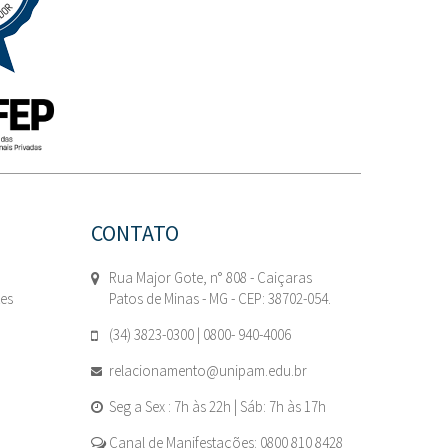
CONTATO
Rua Major Gote, n° 808 - Caiçaras
tes
Patos de Minas - MG - CEP: 38702-054.
(34) 3823-0300 | 0800- 940-4006
relacionamento@unipam.edu.br
Seg a Sex : 7h às 22h | Sáb: 7h às 17h
Canal de Manifestações: 0800 810 8428