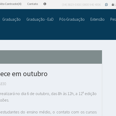
Alto Contraste(4)
Contato
(34) 3823-0300 | 0800 940 4006
L
Graduação
Graduação - EaD
Pós-Graduação
Extensão
Pes
tece em outubro
.830
realizará no dia 6 de outubro, das 8h às 12h, a 12ª edição
ssões.
estudantes do ensino médio, o contato com os cursos