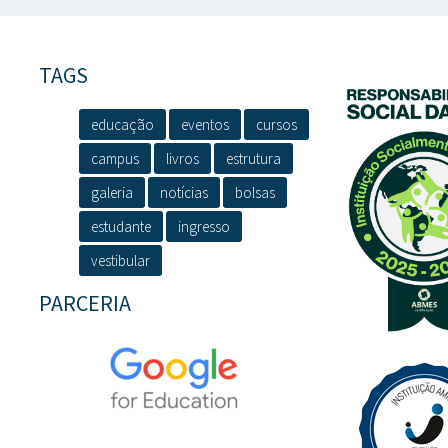
TAGS
educação
eventos
cursos
campus
livros
estrutura
galeria
notícias
bolsas
estudante
ingresso
vestibular
PARCERIA