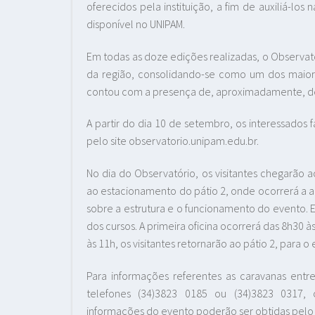
oferecidos pela instituição, a fim de auxiliá-los
disponível no UNIPAM.
Em todas as doze edições realizadas, o Observat
da região, consolidando-se como um dos maior
contou com a presença de, aproximadamente, de
A partir do dia 10 de setembro, os interessados fa
pelo site observatorio.unipam.edu.br.
No dia do Observatório, os visitantes chegarão
ao estacionamento do pátio 2, onde ocorrerá a a
sobre a estrutura e o funcionamento do evento. E
dos cursos. A primeira oficina ocorrerá das 8h30 à
às 11h, os visitantes retornarão ao pátio 2, para
Para informações referentes as caravanas ent
telefones (34)3823 0185 ou (34)3823 0317,
informações do evento poderão ser obtidas pelo