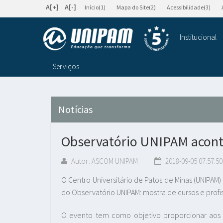
A[+]
A[-]
Início(1)
Mapa do Site(2)
Acessibilidade(3)
Institucional
Serviços
Notícias
Observatório UNIPAM acon
Autor: ASCOM UNIPAM
2018-09-05 07:57:50
O Centro Universitário de Patos de Minas (UNIPAM) 
do Observatório UNIPAM: mostra de cursos e profi
O evento tem como objetivo proporcionar aos 