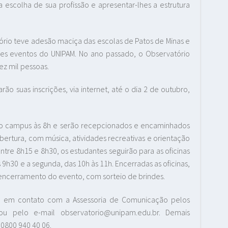
 na escolha de sua profissão e apresentar-lhes a estrutura
ório teve adesão maciça das escolas de Patos de Minas e
es eventos do UNIPAM. No ano passado, o Observatório
z mil pessoas.
rão suas inscrições, via internet, até o dia 2 de outubro,
 ao campus às 8h e serão recepcionados e encaminhados
bertura, com música, atividades recreativas e orientação
ntre 8h15 e 8h30, os estudantes seguirão para as oficinas
s 9h30 e a segunda, das 10h às 11h. Encerradas as oficinas,
 o encerramento do evento, com sorteio de brindes.
re em contato com a Assessoria de Comunicação pelos
 ou pelo e-mail
observatorio@unipam.edu.br
. Demais
 0800 940 40 06.