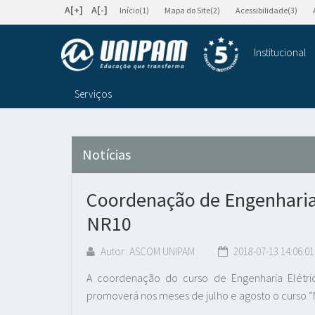
A[+]
A[-]
Início(1)
Mapa do Site(2)
Acessibilidade(3)
Institucional
Serviços
Notícias
Coordenação de Engenharia
NR10
Autor: ASCOM UNIPAM
2018-07-13 14:06:01
A coordenação do curso de Engenharia Elétric
promoverá nos meses de julho e agosto o curso “