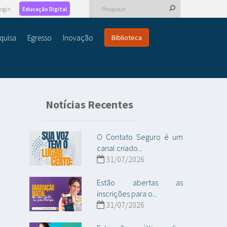
ogin
Educação Digital
quisa
Egresso
Inovação
Biblioteca
Notícias Recentes
O Contato Seguro é um
canal criado...
31/07/2026
Estão abertas as
inscrições para o...
31/07/2026