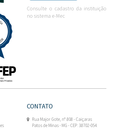
Consulte o cadastro da instituição
no sistema e-Mec
CONTATO
Rua Major Gote, n° 808 - Caiçaras
tes
Patos de Minas - MG - CEP: 38702-054.