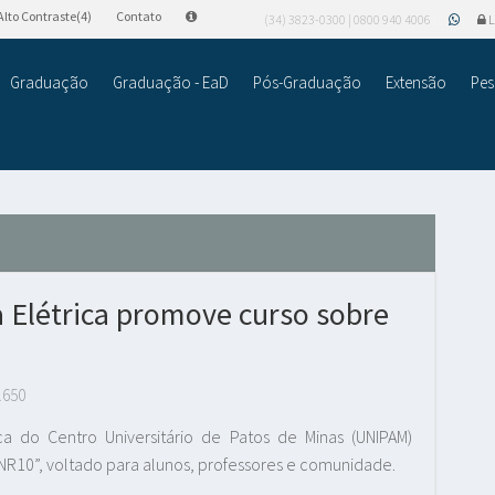
Alto Contraste(4)
Contato
(34) 3823-0300 | 0800 940 4006
L
Graduação
Graduação - EaD
Pós-Graduação
Extensão
Pes
 Elétrica promove curso sobre
.650
a do Centro Universitário de Patos de Minas (UNIPAM)
NR10”, voltado para alunos, professores e comunidade.