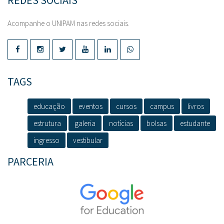
REDES SOCIAIS
Acompanhe o UNIPAM nas redes sociais.
TAGS
educação
eventos
cursos
campus
livros
estrutura
galeria
notícias
bolsas
estudante
ingresso
vestibular
PARCERIA