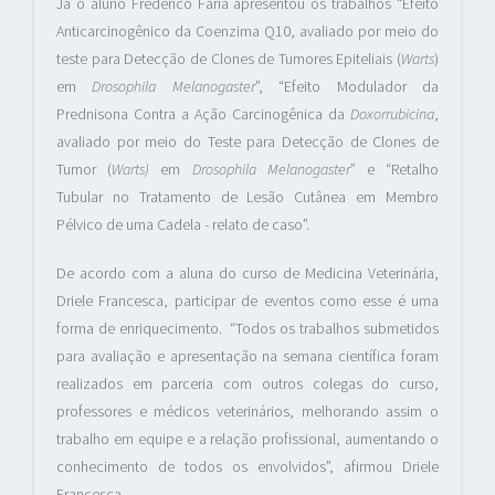
Já o aluno Frederico Faria apresentou os trabalhos “Efeito
Anticarcinogênico da Coenzima Q10, avaliado por meio do
teste para Detecção de Clones de Tumores Epiteliais (
Warts
)
em
Drosophila Melanogaster
”, “Efeito Modulador da
Prednisona Contra a Ação Carcinogênica da
Doxorrubicina
,
avaliado por meio do Teste para Detecção de Clones de
Tumor (
Warts)
em
Drosophila Melanogaster
” e “Retalho
Tubular no Tratamento de Lesão Cutânea em Membro
Pélvico de uma Cadela - relato de caso”.
De acordo com a aluna do curso de Medicina Veterinária,
Driele Francesca, participar de eventos como esse é uma
forma de enriquecimento. “Todos os trabalhos submetidos
para avaliação e apresentação na semana científica foram
realizados em parceria com outros colegas do curso,
professores e médicos veterinários, melhorando assim o
trabalho em equipe e a relação profissional, aumentando o
conhecimento de todos os envolvidos”, afirmou Driele
Francesca.