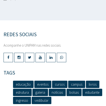
REDES SOCIAIS
Acompanhe o UNIPAM nas redes sociais.
TAGS
educação
eventos
cursos
campus
livros
estrutura
galeria
notícias
bolsas
estudante
ingresso
vestibular