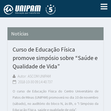
Notícias
Curso de Educação Física
promove simpósio sobre “Saúde e
Qualidade de Vida”
Autor: ASCOM UNIPAM
2018-10-30 09:14:40.737
O curso de Educação Física do Centro Universitário de
Patos de Minas (UNIPAM) promoverá no dia 10 de novembro
(sábado), no auditório do bloco N, às 8h, o “I Simpósio da
Educação Física, saúde e qualidade de vida”.