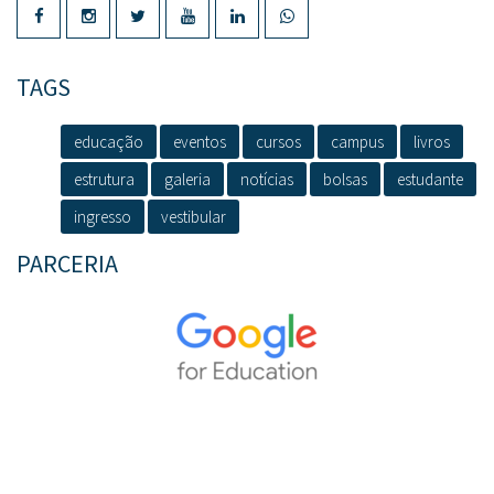
TAGS
educação
eventos
cursos
campus
livros
estrutura
galeria
notícias
bolsas
estudante
ingresso
vestibular
PARCERIA