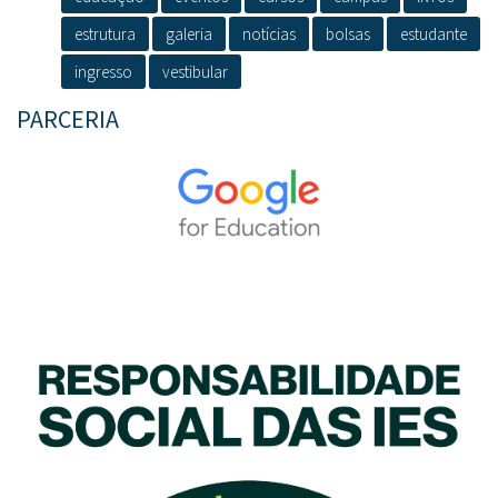
estrutura
galeria
notícias
bolsas
estudante
ingresso
vestibular
PARCERIA