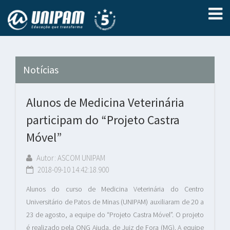
Notícias
Alunos de Medicina Veterinária
participam do “Projeto Castra
Móvel”
Autor: ASCOM UNIPAM
2018-09-10 14:42:18.900
Alunos do curso de Medicina Veterinária do Centro
Universitário de Patos de Minas (UNIPAM) auxiliaram de 20 a
23 de agosto, a equipe do “Projeto Castra Móvel”. O projeto
é realizado pela ONG Ajuda, de Juiz de Fora (MG). A equipe