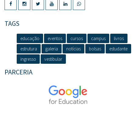
TAGS
educação
eventos
cursos
campus
livros
estrutura
galeria
notícias
bolsas
estudante
ingresso
vestibular
PARCERIA