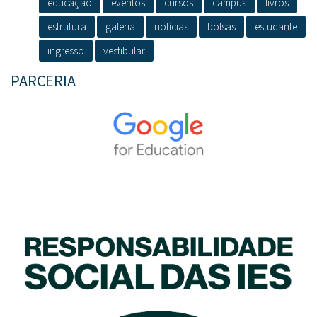
educação
eventos
cursos
campus
livros
estrutura
galeria
notícias
bolsas
estudante
ingresso
vestibular
PARCERIA