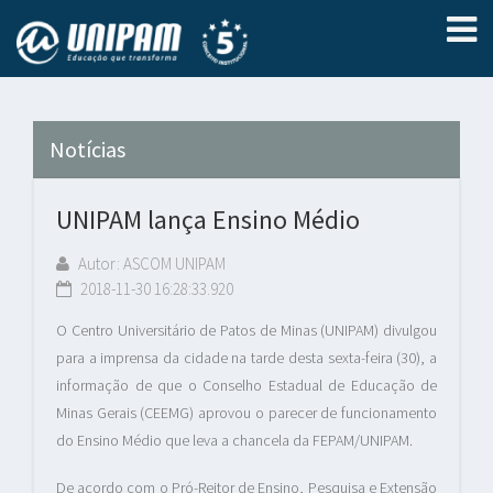
Notícias
UNIPAM lança Ensino Médio
Autor: ASCOM UNIPAM
2018-11-30 16:28:33.920
O Centro Universitário de Patos de Minas (UNIPAM) divulgou
para a imprensa da cidade na tarde desta sexta-feira (30), a
informação de que o Conselho Estadual de Educação de
Minas Gerais (CEEMG) aprovou o parecer de funcionamento
do Ensino Médio que leva a chancela da FEPAM/UNIPAM.
De acordo com o Pró-Reitor de Ensino, Pesquisa e Extensão