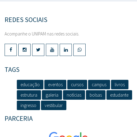
REDES SOCIAIS
Acompanhe o UNIPAM nas redes sociais.
TAGS
educação
eventos
cursos
campus
livros
estrutura
galeria
notícias
bolsas
estudante
ingresso
vestibular
PARCERIA