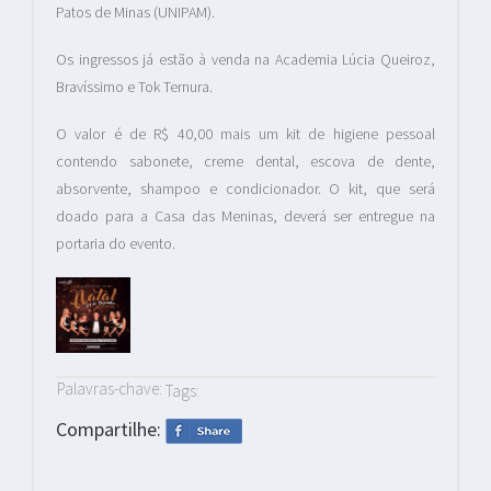
Patos de Minas (UNIPAM).
Os ingressos já estão à venda na Academia Lúcia Queiroz,
Bravíssimo e Tok Ternura.
O valor é de R$ 40,00 mais um kit de higiene pessoal
contendo sabonete, creme dental, escova de dente,
absorvente, shampoo e condicionador. O kit, que será
doado para a Casa das Meninas, deverá ser entregue na
portaria do evento.
Palavras-chave:
Tags:
Compartilhe: