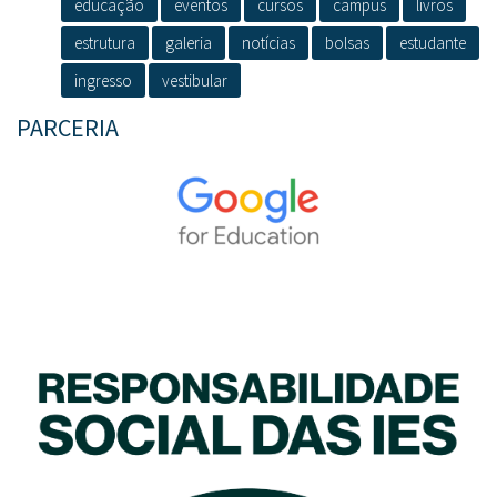
educação
eventos
cursos
campus
livros
estrutura
galeria
notícias
bolsas
estudante
ingresso
vestibular
PARCERIA