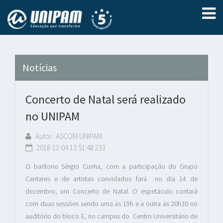
Notícias
Concerto de Natal será realizado
no UNIPAM
Autor: ASCOM UNIPAM
2018-12-04 13:51:48.233
O barítono Sérgio Cunha, com a participação do Grupo
Cantares e de artistas convidados fará no dia 14 de
dezembro, um Concerto de Natal. O espetáculo contará
com duas sessões sendo uma às 19h e a outra às 20h30 no
auditório do bloco E, no campus do Centro Universitário de