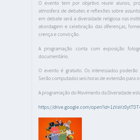
O evento tem por objetivo reunir alunos, pro
atmosfera de debates e reflexões sobre assuntos
em debate será a diversidade religiosa nas insti
abordagem e celebração das diferenças, fomen
crença e convicção.
A programação conta com exposição fotogr
documentário.
O evento é gratuito. Os interessados poderão re
Serão computados seis horas de extensão para os
A programação do Movimento da Diversidade está 
https://drive.google.com/open?id=1zVaVz0ytT