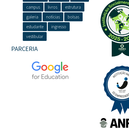
campus
livros
estrutura
galeria
notícias
bolsas
estudante
ingresso
vestibular
PARCERIA