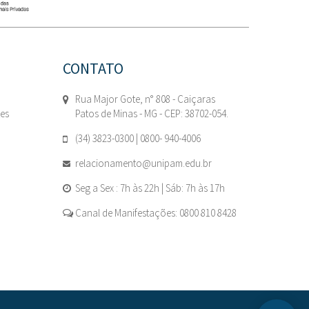
CONTATO
Rua Major Gote, n° 808 - Caiçaras
tes
Patos de Minas - MG - CEP: 38702-054.
(34) 3823-0300 | 0800- 940-4006
relacionamento@unipam.edu.br
Seg a Sex : 7h às 22h | Sáb: 7h às 17h
Canal de Manifestações: 0800 810 8428