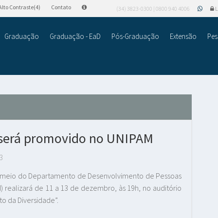
Alto Contraste(4)
Contato
(34) 3823-0300 | 0800 940 4006
L
Graduação
Graduação - EaD
Pós-Graduação
Extensão
Pes
 será promovido no UNIPAM
3
or meio do Departamento de Desenvolvimento de Pessoas
M) realizará de 11 a 13 de dezembro, às 19h, no auditório
to da Diversidade”.