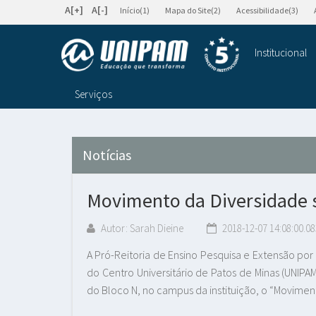
A[+]
A[-]
Início(1)
Mapa do Site(2)
Acessibilidade(3)
Institucional
Serviços
Notícias
Movimento da Diversidade
Autor: Sarah Dieine
2018-12-07 14:08:00.08
A Pró-Reitoria de Ensino Pesquisa e Extensão p
do Centro Universitário de Patos de Minas (UNIPA
do Bloco N, no campus da instituição, o “Movimen