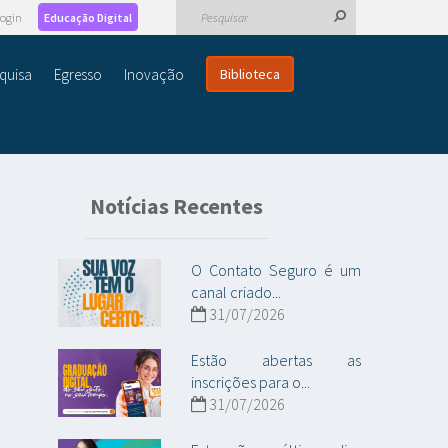
ogin
Educação Digital
quisa
Egresso
Inovação
Biblioteca
Notícias Recentes
O Contato Seguro é um
canal criado...
31/07/2026
Estão abertas as
inscrições para o...
31/07/2026