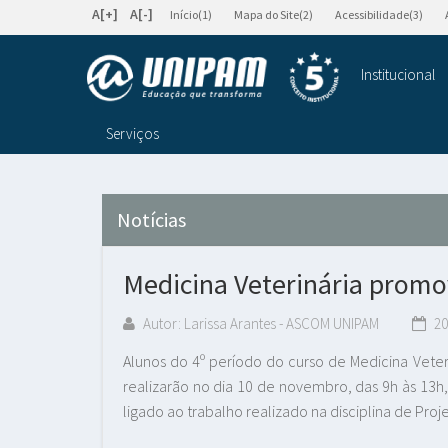
A[+]
A[-]
Início(1)
Mapa do Site(2)
Acessibilidade(3)
Institucional
Serviços
Notícias
Medicina Veterinária promov
Autor: Larissa Arantes - ASCOM UNIPAM
20
Alunos do 4º período do curso de Medicina Veteri
realizarão no dia 10 de novembro, das 9h às 13h,
ligado ao trabalho realizado na disciplina de Proj