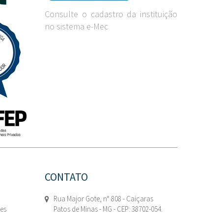
Consulte o cadastro da instituição
no sistema e-Mec
CONTATO
Rua Major Gote, n° 808 - Caiçaras
tes
Patos de Minas - MG - CEP: 38702-054.