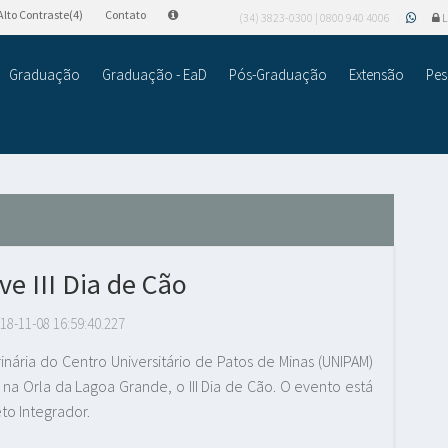
Alto Contraste(4)
Contato
(34) 3823-0300 | 0800 940 4006
L
Graduação
Graduação - EaD
Pós-Graduação
Extensão
Pes
e III Dia de Cão
18-11-08 16:59:40.227
nária do Centro Universitário de Patos de Minas (UNIPAM)
 na Orla da Lagoa Grande, o III Dia de Cão. O evento está
eto Integrador.