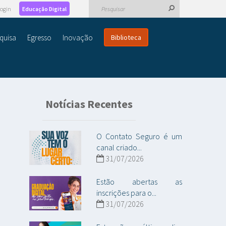
ogin
Educação Digital
quisa
Egresso
Inovação
Biblioteca
Notícias Recentes
O Contato Seguro é um
canal criado...
31/07/2026
Estão abertas as
inscrições para o...
31/07/2026