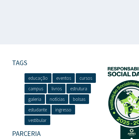
TAGS
educação
eventos
cursos
campus
livros
estrutura
galeria
notícias
bolsas
estudante
ingresso
vestibular
PARCERIA