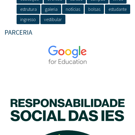
estrutura
galeria
notícias
bolsas
estudante
ingresso
vestibular
PARCERIA