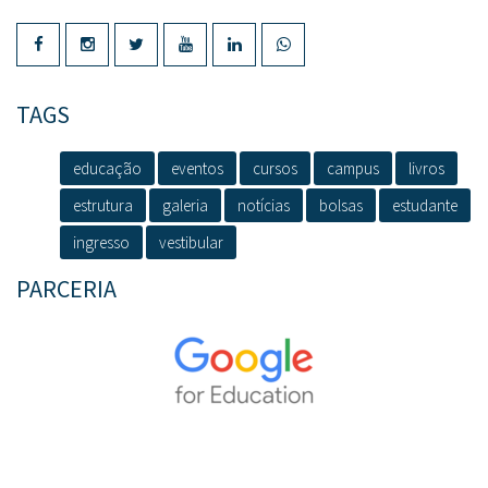
TAGS
educação
eventos
cursos
campus
livros
estrutura
galeria
notícias
bolsas
estudante
ingresso
vestibular
PARCERIA