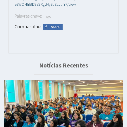
eSWOkIhIBD8z9RgyHySuZcJurYF/view
Palavras-chave:
Tags:
Compartilhe:
Notícias Recentes