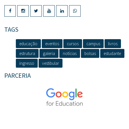
TAGS
educação
eventos
cursos
campus
livros
estrutura
galeria
notícias
bolsas
estudante
ingresso
vestibular
PARCERIA