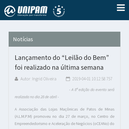
Notícias
Lançamento do “Leilão do Bem”
foi realizado na última semana
Autor: Ingrid Oliveira
2019-04-01 10:12:58.757
-
A 8ª edição do evento será
realizada no dia 28 de abril
-
A Associação das Lojas Maçônicas de Patos de Minas
(A.L.M.P.M) promoveu no dia 27 de março, no Centro de
Empreendedorismo e Aceleração de Negócios (oCEANo) do