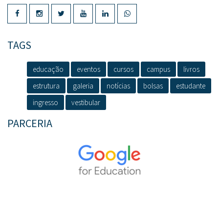
TAGS
educação
eventos
cursos
campus
livros
estrutura
galeria
notícias
bolsas
estudante
ingresso
vestibular
PARCERIA