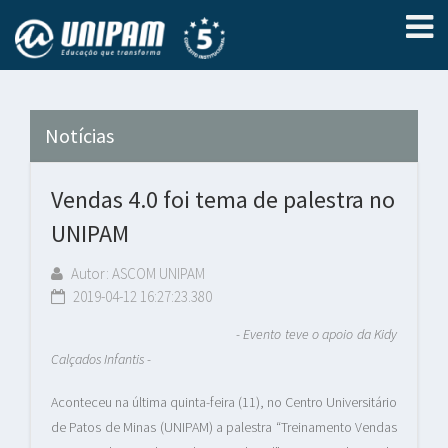
Notícias
Vendas 4.0 foi tema de palestra no
UNIPAM
Autor: ASCOM UNIPAM
2019-04-12 16:27:23.380
- Evento teve o apoio da Kidy
Calçados Infantis -
Aconteceu na última quinta-feira (11), no Centro Universitário
de Patos de Minas (UNIPAM) a palestra “Treinamento Vendas