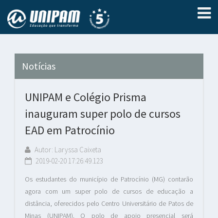
Notícias
UNIPAM e Colégio Prisma
inauguram super polo de cursos
EAD em Patrocínio
Autor: Laryssa Caixeta
2019-02-20 17:26:49.123
Os estudantes do município de Patrocínio (MG) contarão
agora com um super polo de cursos de educação a
distância, oferecidos pelo Centro Universitário de Patos de
Minas (UNIPAM). O polo de apoio presencial será