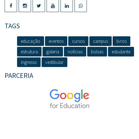
TAGS
educação
eventos
cursos
campus
livros
estrutura
galeria
notícias
bolsas
estudante
ingresso
vestibular
PARCERIA