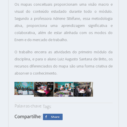
Os mapas conceituais proporcionam uma visão macro e
visual do conteúdo estudado durante todo o módulo.
Segundo a professora Adriene Sttéfane, essa metodologia
ativa, proporciona uma aprendizagem significativa e
colaborativa, além de estar alinhada com os modos do
Enem e do mercado de trabalho.
O trabalho encerra as atividades do primeiro módulo da
disciplina, e para o aluno Luiz Augusto Santana de Brito, os
recursos diferenciados do mapa são uma forma criativa de
absorver o conhecimento.
Palavras-chave:
Tags:
Compartilhe: