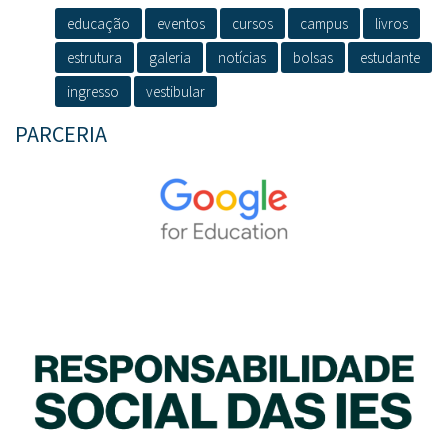
educação
eventos
cursos
campus
livros
estrutura
galeria
notícias
bolsas
estudante
ingresso
vestibular
PARCERIA