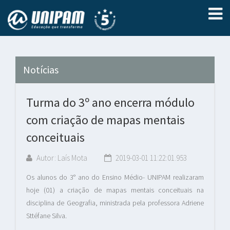
Notícias
Turma do 3º ano encerra módulo
com criação de mapas mentais
conceituais
Autor: Laís Mota
2019-03-01 11:22:01.953
Os alunos do 3° ano do Ensino Médio- UNIPAM realizaram
hoje (01) a criação de mapas mentais conceituais na
disciplina de Geografia, ministrada pela professora Adriene
Sttéfane Silva.