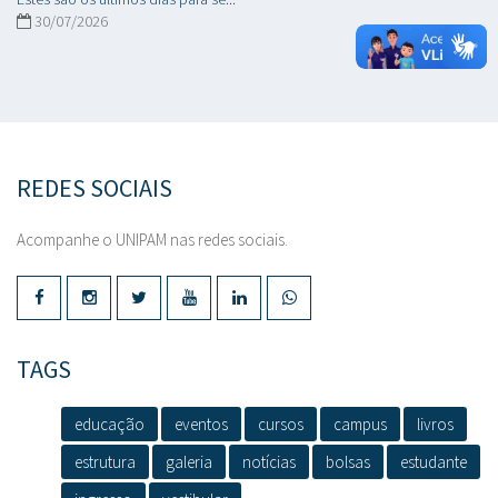
30/07/2026
REDES SOCIAIS
Acompanhe o UNIPAM nas redes sociais.
TAGS
educação
eventos
cursos
campus
livros
estrutura
galeria
notícias
bolsas
estudante