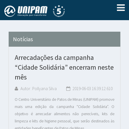
Notícias
Arrecadações da campanha
“Cidade Solidária” encerram neste
mês
Autor: Pollyana Silva
2019-06-03 16:39:12.610
O Centro Universitário de Patos de Minas (UNIPAM) promove
mais uma edição da campanha “Cidade Solidária”. O
objetivo é arrecadar alimentos não perecíveis, kits de
limpeza e kits de higiene pessoal, que serão destinados às
entidades beneficentes de Patos de Minas.