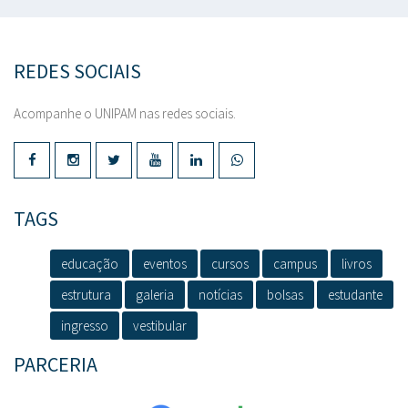
REDES SOCIAIS
Acompanhe o UNIPAM nas redes sociais.
TAGS
educação
eventos
cursos
campus
livros
estrutura
galeria
notícias
bolsas
estudante
ingresso
vestibular
PARCERIA