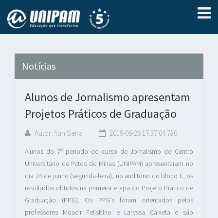
Notícias
Alunos de Jornalismo apresentam
Projetos Práticos de Graduação
Autor: Yan Sieira
2019-06-26 17:37:04.780
Alunos do 7º período do curso de Jornalismo do Centro
Universitário de Patos de Minas (UNIPAM) apresentaram no
dia 24 de junho (segunda-feira), no auditório do bloco E, os
resultados obtidos na primeira etapa do Projeto Prático de
Graduação (PPG). Os PPG’s foram orientados pelos
professores Moacir Felisbino e Laryssa Caixeta e são