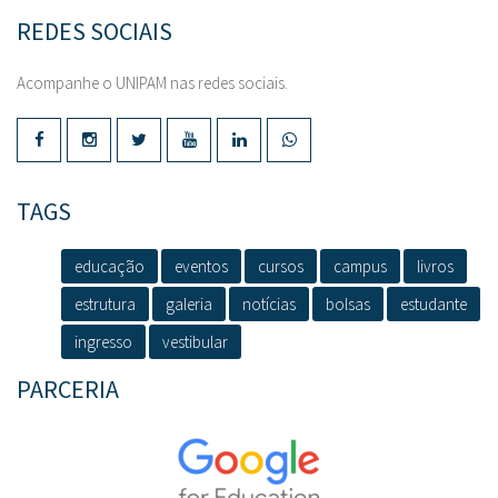
REDES SOCIAIS
Acompanhe o UNIPAM nas redes sociais.
TAGS
educação
eventos
cursos
campus
livros
estrutura
galeria
notícias
bolsas
estudante
ingresso
vestibular
PARCERIA