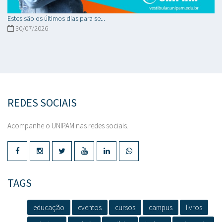
Estes são os últimos dias para se...
30/07/2026
REDES SOCIAIS
Acompanhe o UNIPAM nas redes sociais.
TAGS
educação
eventos
cursos
campus
livros