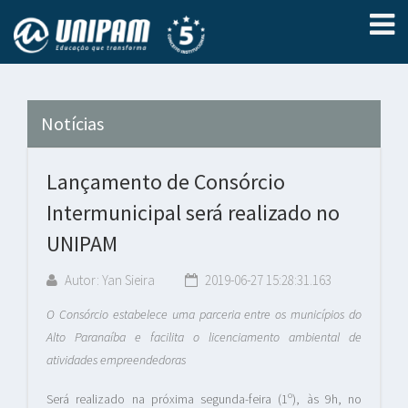
Notícias
Lançamento de Consórcio
Intermunicipal será realizado no
UNIPAM
Autor: Yan Sieira
2019-06-27 15:28:31.163
O Consórcio estabelece uma parceria entre os municípios do
Alto Paranaíba e facilita o licenciamento ambiental de
atividades empreendedoras
Será realizado na próxima segunda-feira (1º), às 9h, no