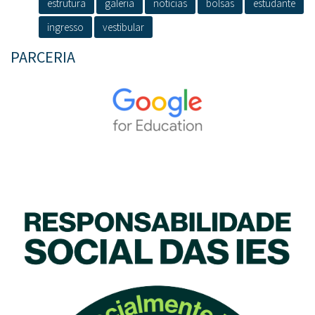
estrutura
galeria
notícias
bolsas
estudante
ingresso
vestibular
PARCERIA