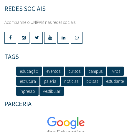
REDES SOCIAIS
Acompanhe o UNIPAM nas redes sociais.
TAGS
educação
eventos
cursos
campus
livros
estrutura
galeria
notícias
bolsas
estudante
ingresso
vestibular
PARCERIA