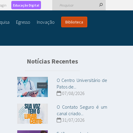
ogin
Educação Digital
quisa
Egresso
Inovação
Biblioteca
Notícias Recentes
O Centro Universitário de
Patos de...
07/08/2026
O Contato Seguro é um
canal criado...
31/07/2026