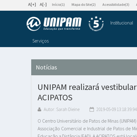
A[+]
A[-]
Início(1)
Mapa do Site(2)
Acessibilidade(3)
Institucional
Serviços
Notícias
UNIPAM realizará vestibula
ACIPATOS
Autor: Sarah Dieine
2019-05-09 13:18:39.94
O Centro Universitário de Patos de Minas (UNIPAM) 
Associação Comercial e Industrial de Patos de M
Educação a Distância (EAD). A ACIPATOS está local