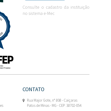
Consulte o cadastro da instituição
no sistema e-Mec
CONTATO
Rua Major Gote, n° 808 - Caiçaras
tes
Patos de Minas - MG - CEP: 38702-054.