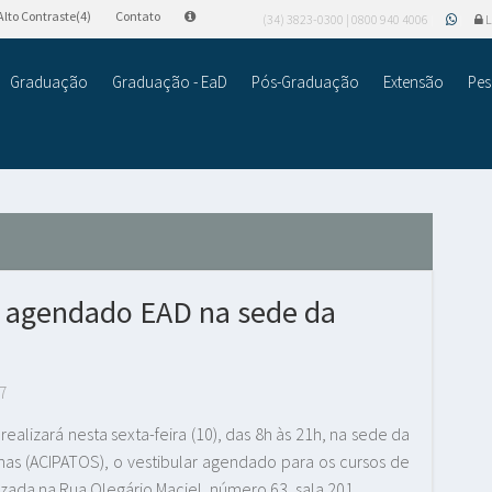
Alto Contraste(4)
Contato
(34) 3823-0300 | 0800 940 4006
L
Graduação
Graduação - EaD
Pós-Graduação
Extensão
Pes
r agendado EAD na sede da
7
realizará nesta sexta-feira (10), das 8h às 21h, na sede da
inas (ACIPATOS), o vestibular agendado para os cursos de
izada na Rua Olegário Maciel, número 63, sala 201.