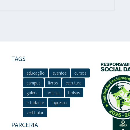
TAGS
educação
eventos
cursos
campus
livros
estrutura
galeria
notícias
bolsas
estudante
ingresso
vestibular
PARCERIA