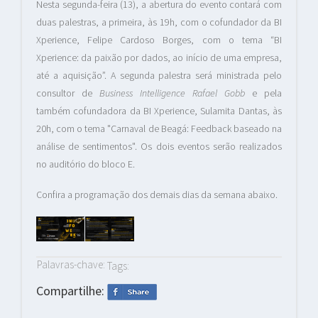
Nesta segunda-feira (13), a abertura do evento contará com
duas palestras, a primeira, às 19h, com o cofundador da BI
Xperience, Felipe Cardoso Borges, com o tema “BI
Xperience: da paixão por dados, ao início de uma empresa,
até a aquisição”. A segunda palestra será ministrada pelo
consultor de
Business Intelligence Rafael Gobb
e pela
também cofundadora da BI Xperience, Sulamita Dantas, às
20h, com o tema "Carnaval de Beagá: Feedback baseado na
análise de sentimentos". Os dois eventos serão realizados
no auditório do bloco E.
Confira a programação dos demais dias da semana abaixo.
Palavras-chave:
Tags:
Compartilhe: