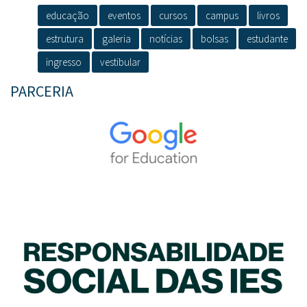
educação
eventos
cursos
campus
livros
estrutura
galeria
notícias
bolsas
estudante
ingresso
vestibular
PARCERIA