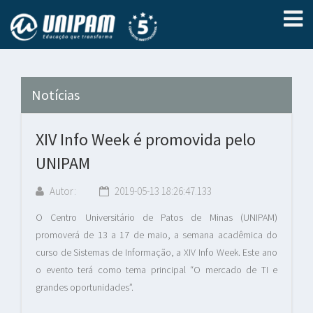
Notícias
XIV Info Week é promovida pelo
UNIPAM
Autor:
2019-05-13 18:26:47.133
O Centro Universitário de Patos de Minas (UNIPAM)
promoverá de 13 a 17 de maio, a semana acadêmica do
curso de Sistemas de Informação, a XIV Info Week. Este ano
o evento terá como tema principal “O mercado de TI e
grandes oportunidades”.