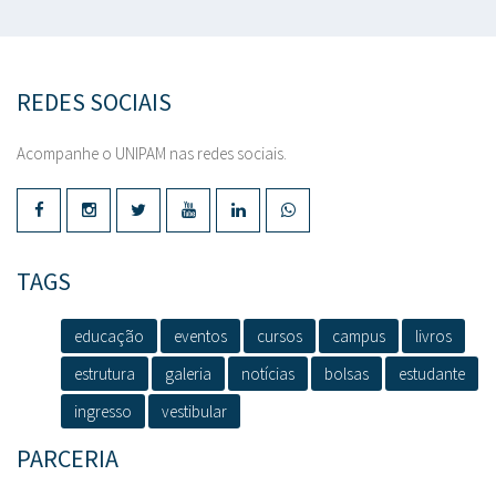
REDES SOCIAIS
Acompanhe o UNIPAM nas redes sociais.
TAGS
educação
eventos
cursos
campus
livros
estrutura
galeria
notícias
bolsas
estudante
ingresso
vestibular
PARCERIA