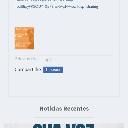
neU8lipyFK50XJY_0jsPZreiKwpH/view?usp=sharing
Palavras-chave:
Tags:
Compartilhe:
Notícias Recentes