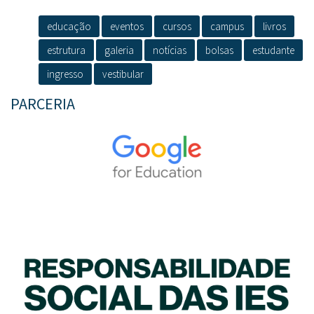
educação
eventos
cursos
campus
livros
estrutura
galeria
notícias
bolsas
estudante
ingresso
vestibular
PARCERIA