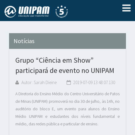
Notícias
Grupo “Ciência em Show”
participará de evento no UNIPAM
Autor: Sarah Dieine
2019-07-09 13:48:07.130
A Diretoria do Ensino Médio do Centro Universitário de Patos
de Minas (UNIPAM) promoverá no dia 30 de julho, às 14h, no
auditório do bloco E, um evento para alunos do Ensino
Médio UNIPAM e estudantes dos níveis fundamental e
médio, das redes pública e particular de ensino.