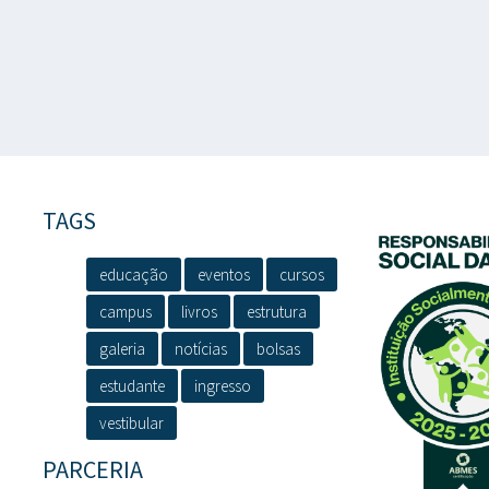
TAGS
educação
eventos
cursos
campus
livros
estrutura
galeria
notícias
bolsas
estudante
ingresso
vestibular
PARCERIA