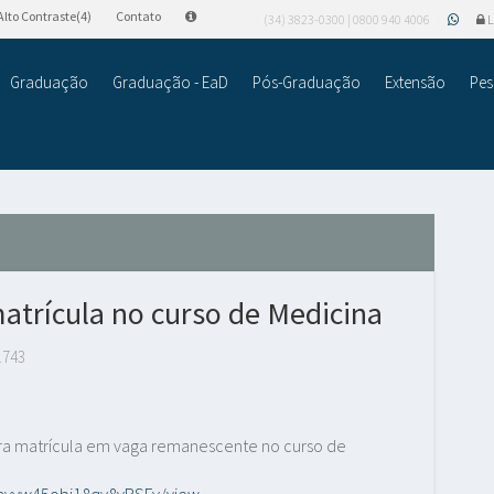
Alto Contraste(4)
Contato
(34) 3823-0300 | 0800 940 4006
L
Graduação
Graduação - EaD
Pós-Graduação
Extensão
Pes
atrícula no curso de Medicina
.743
ara matrícula em vaga remanescente no curso de
_0nvyw45obi18qy8yRSFy/view