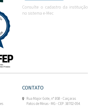
Consulte o cadastro da instituição
no sistema e-Mec
CONTATO
Rua Major Gote, n° 808 - Caiçaras
tes
Patos de Minas - MG - CEP: 38702-054.