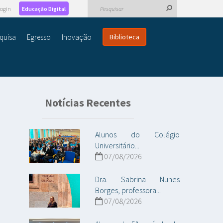
ogin
Educação Digital
quisa
Egresso
Inovação
Biblioteca
Notícias Recentes
Alunos do Colégio
Universitário...
07/08/2026
Dra. Sabrina Nunes
Borges, professora...
07/08/2026