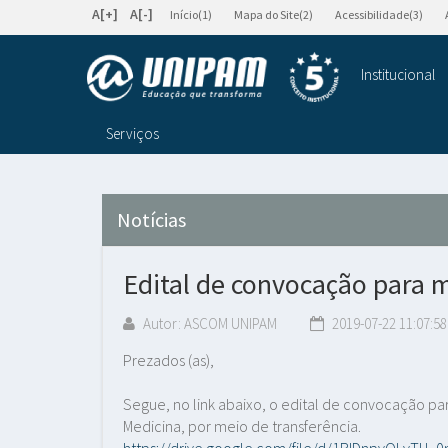
A[+]
A[-]
Início(1)
Mapa do Site(2)
Acessibilidade(3)
Institucional
Serviços
Notícias
Edital de convocação para m
Autor: ASCOM UNIPAM
2019-07-22 11:07:58
Prezados (as),
Segue, no link abaixo, o edital de convocação p
Medicina, por meio de transferência.
https://drive.google.com/file/d/1RIDnpvOLvTU