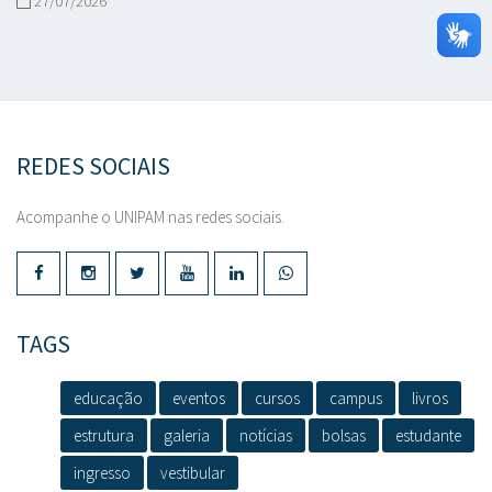
27/07/2026
REDES SOCIAIS
Acompanhe o UNIPAM nas redes sociais.
TAGS
educação
eventos
cursos
campus
livros
estrutura
galeria
notícias
bolsas
estudante
ingresso
vestibular