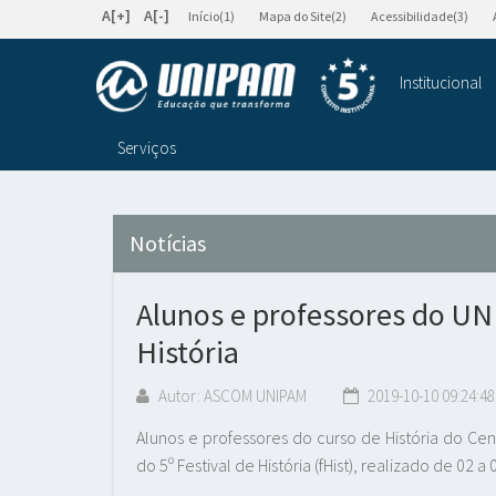
A[+]
A[-]
Início(1)
Mapa do Site(2)
Acessibilidade(3)
Institucional
Serviços
Notícias
Alunos e professores do UN
História
Autor: ASCOM UNIPAM
2019-10-10 09:24:48
Alunos e professores do curso de História do Cen
do 5º Festival de História (fHist), realizado de 02