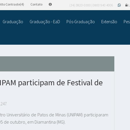
Alto Contraste(4)
Contato
(34) 3823-0300 | 0800 940 4006
L
Graduação
Graduação - EaD
Pós-Graduação
Extensão
Pes
IPAM participam de Festival de
.247
tro Universitário de Patos de Minas (UNIPAM) participaram
 a 05 de outubro, em Diamantina (MG).