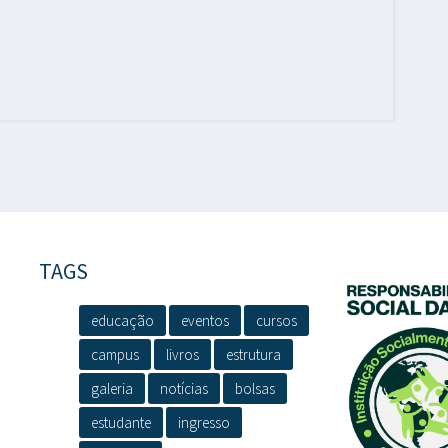
TAGS
educação
eventos
cursos
campus
livros
estrutura
galeria
notícias
bolsas
estudante
ingresso