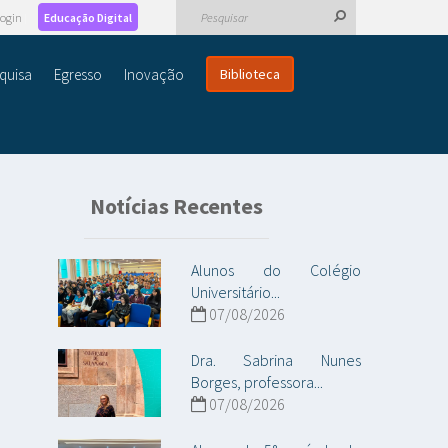
ogin
Educação Digital
quisa
Egresso
Inovação
Biblioteca
Notícias Recentes
Alunos do Colégio
Universitário...
07/08/2026
Dra. Sabrina Nunes
Borges, professora...
07/08/2026