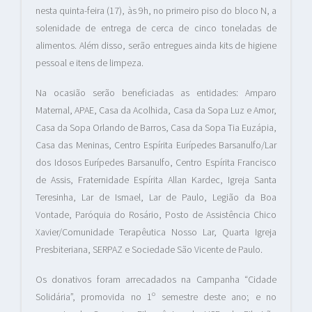
nesta quinta-feira (17), às 9h, no primeiro piso do bloco N, a
solenidade de entrega de cerca de cinco toneladas de
alimentos. Além disso, serão entregues ainda kits de higiene
pessoal e itens de limpeza.
Na ocasião serão beneficiadas as entidades: Amparo
Maternal, APAE, Casa da Acolhida, Casa da Sopa Luz e Amor,
Casa da Sopa Orlando de Barros, Casa da Sopa Tia Euzápia,
Casa das Meninas, Centro Espírita Eurípedes Barsanulfo/Lar
dos Idosos Eurípedes Barsanulfo, Centro Espírita Francisco
de Assis, Fraternidade Espírita Allan Kardec, Igreja Santa
Teresinha, Lar de Ismael, Lar de Paulo, Legião da Boa
Vontade, Paróquia do Rosário, Posto de Assistência Chico
Xavier/Comunidade Terapêutica Nosso Lar, Quarta Igreja
Presbiteriana, SERPAZ e Sociedade São Vicente de Paulo.
Os donativos foram arrecadados na Campanha “Cidade
Solidária”, promovida no 1º semestre deste ano; e no