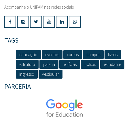
Acompanhe o UNIPAM nas redes sociais.
TAGS
educação
eventos
cursos
campus
livros
estrutura
galeria
notícias
bolsas
estudante
ingresso
vestibular
PARCERIA