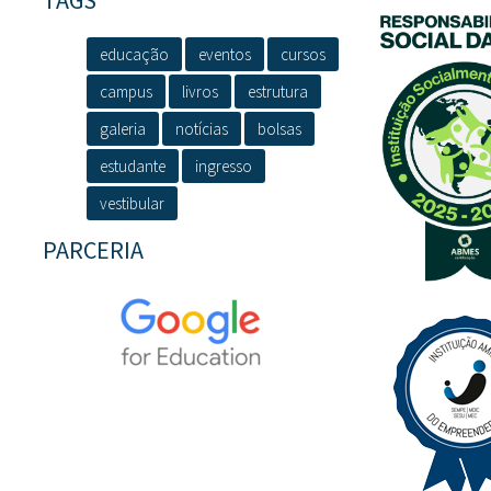
TAGS
educação
eventos
cursos
campus
livros
estrutura
galeria
notícias
bolsas
estudante
ingresso
vestibular
PARCERIA