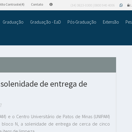
Alto Contraste(4)
Contato
(34) 3823-0300 | 0800 940 4006
L
Graduação
Graduação - EaD
Pós-Graduação
Extensão
Pes
lenidade de entrega de
7
M) e o Centro Universitário de Patos de Minas (UNIPAM)
o bloco N, a solenidade de entrega de cerca de cinco
e itens de limpeza.