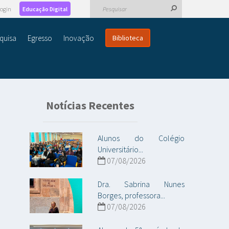
ogin
Educação Digital
quisa
Egresso
Inovação
Biblioteca
Notícias Recentes
Alunos do Colégio
Universitário...
07/08/2026
Dra. Sabrina Nunes
Borges, professora...
07/08/2026