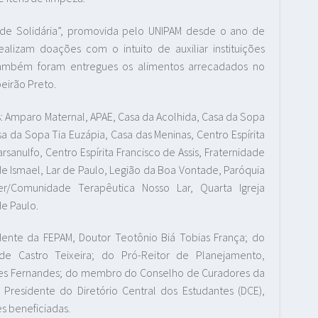
de Solidária”, promovida pelo UNIPAM desde o ano de
lizam doações com o intuito de auxiliar instituições
 também foram entregues os alimentos arrecadados no
eirão Preto.
: Amparo Maternal, APAE, Casa da Acolhida, Casa da Sopa
a da Sopa Tia Euzápia, Casa das Meninas, Centro Espírita
sanulfo, Centro Espírita Francisco de Assis, Fraternidade
r de Ismael, Lar de Paulo, Legião da Boa Vontade, Paróquia
er/Comunidade Terapêutica Nosso Lar, Quarta Igreja
e Paulo.
ente da FEPAM, Doutor Teotônio Biá Tobias França; do
de Castro Teixeira; do Pró-Reitor de Planejamento,
rges Fernandes; do membro do Conselho de Curadores da
Presidente do Diretório Central dos Estudantes (DCE),
es beneficiadas.