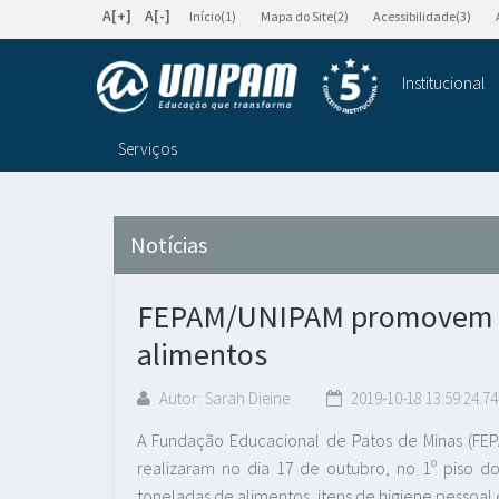
A[+]
A[-]
Início(1)
Mapa do Site(2)
Acessibilidade(3)
Institucional
Serviços
Notícias
FEPAM/UNIPAM promovem so
alimentos
Autor: Sarah Dieine
2019-10-18 13:59:24.74
A Fundação Educacional de Patos de Minas (FEPA
realizaram no dia 17 de outubro, no 1º piso d
toneladas de alimentos, itens de higiene pessoal 