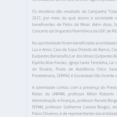
Os donativos são resultado da Campanha “Cida
2017, por meio da qual alunos e sociedade rea
beneficentes de Patos de Minas. Além disso,
Concerto da Orquestra Filarmônica da USP, de Rib
Na oportunidade foram beneficiadas as entidades
Luz e Amor, Casa da Sopa Orlando de Barros, Cas
Eurípedes Barsanulfo/Lar dos Idosos Eurípedes Bar
Espírita Allan Kardec, Igreja Santa Teresinha, La
do Rosário, Posto de Assistência Chico Xavi
Presbiteriana, SERPAZ e Sociedade São Vicente d
A solenidade contou com a presença do Presid
Reitor do UNIPAM, professor Milton Roberto 
Administração e Finanças, professor Renato Bo
FEPAM, professor Guilherme Caixeta Borges; do 
Flávio Oliveiros; e de representantes das entidad