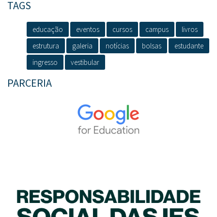
TAGS
educação
eventos
cursos
campus
livros
estrutura
galeria
notícias
bolsas
estudante
ingresso
vestibular
PARCERIA