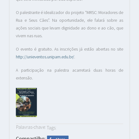
O palestrante é idealizador do projeto “MRSC: Moradores de
Rua e Seus Cães”. Na oportunidade, ele falará sobre as
ações sociais que levam dignidade ao dono e ao cão, que
vivem nas ruas.
O evento é gratuito. As inscrições já estão abertas no site
http://unieventos.unipam.edu.br/
.
A participação na palestra acarretará duas horas de
extensão.
Palavras-chave:
Tags:
Compartilhe: