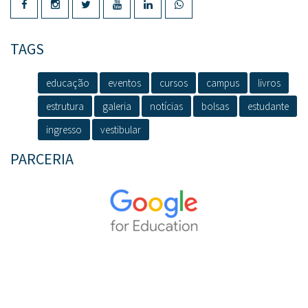
TAGS
educação
eventos
cursos
campus
livros
estrutura
galeria
notícias
bolsas
estudante
ingresso
vestibular
PARCERIA