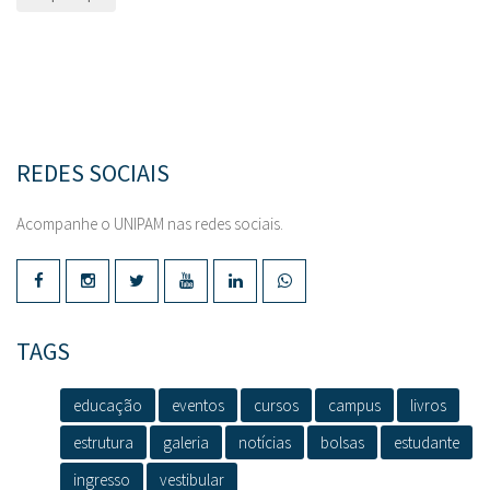
REDES SOCIAIS
Acompanhe o UNIPAM nas redes sociais.
TAGS
educação
eventos
cursos
campus
livros
estrutura
galeria
notícias
bolsas
estudante
ingresso
vestibular